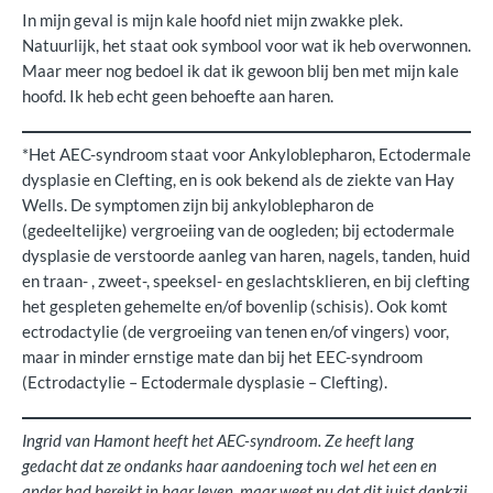
In mijn geval is mijn kale hoofd niet mijn zwakke plek.
Natuurlijk, het staat ook symbool voor wat ik heb overwonnen.
Maar meer nog bedoel ik dat ik gewoon blij ben met mijn kale
hoofd. Ik heb echt geen behoefte aan haren.
*Het AEC-syndroom staat voor Ankyloblepharon, Ectodermale
dysplasie en Clefting, en is ook bekend als de ziekte van Hay
Wells. De symptomen zijn bij ankyloblepharon de
(gedeeltelijke) vergroeiing van de oogleden; bij ectodermale
dysplasie de verstoorde aanleg van haren, nagels, tanden, huid
en traan- , zweet-, speeksel- en geslachtsklieren, en bij clefting
het gespleten gehemelte en/of bovenlip (schisis). Ook komt
ectrodactylie (de vergroeiing van tenen en/of vingers) voor,
maar in minder ernstige mate dan bij het EEC-syndroom
(Ectrodactylie – Ectodermale dysplasie – Clefting).
Ingrid van Hamont heeft het AEC-syndroom. Ze heeft lang
gedacht dat ze ondanks haar aandoening toch wel het een en
ander had bereikt in haar leven, maar weet nu dat dit juist dankzij