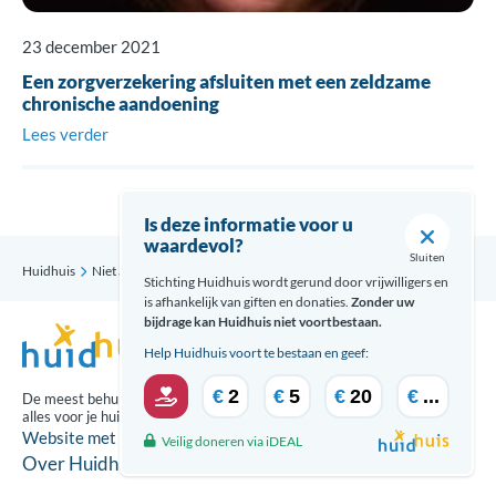
23 december 2021
Een zorgverzekering afsluiten met een zeldzame
chronische aandoening
Lees verder
Is deze informatie voor u
waardevol?
Sluiten
Huidhuis
Niet alles is wat het lijkt
Stichting Huidhuis wordt gerund door vrijwilligers en
is afhankelijk van giften en donaties.
Zonder uw
bijdrage kan Huidhuis niet voortbestaan.
Help Huidhuis voort te bestaan en geef:
€
2
€
5
€
20
€
...
De meest behulpzame updates over
alles voor je huid ontvang je via:
Website met zorg gecreeërd door
Veilig doneren via iDEAL
Over Huidhuis
Disclaimer
Contact