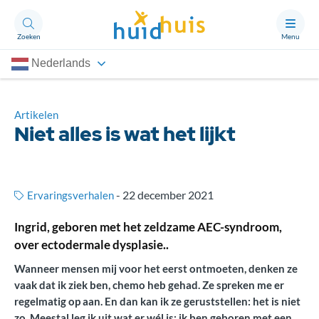
Zoeken
Menu
Nederlands
Aandoeningen
Thema’s
Artikelen
Niet alles is wat het lijkt
Artikelen
Ongerust?
-
22 december 2021
Ervaringsverhalen
Ingrid, geboren met het zeldzame AEC-syndroom,
Over Huidhuis
over ectodermale dysplasie..
Contact
Wanneer mensen mij voor het eerst ontmoeten, denken ze
Doneren
vaak dat ik ziek ben, chemo heb gehad. Ze spreken me er
regelmatig op aan. En dan kan ik ze geruststellen: het is niet
zo. Meestal leg ik uit wat er wél is: ik ben geboren met een