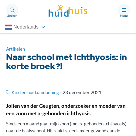
Zoeken
Menu
Nederlands
Aandoeningen
Thema’s
Artikelen
Naar school met Ichthyosis: in
Artikelen
korte broek?!
Ongerust?
-
23 december 2021
Kind en huidaandoening
Over Huidhuis
Jolien van der Geugten, onderzoeker en moeder van
Contact
een zoon met x-gebonden ichthyosis.
Doneren
Sinds een maand gaat mijn zoon (met x-gebonden Ichthyosis)
naar de basisschool. Hij raakt steeds meer gewend aan de