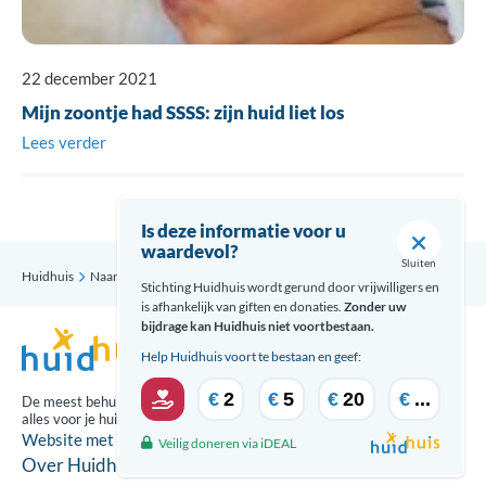
22 december 2021
Mijn zoontje had SSSS: zijn huid liet los
Lees verder
Is deze informatie voor u
waardevol?
Sluiten
Huidhuis
Naar school met Ichthyosis: in korte broek?!
Stichting Huidhuis wordt gerund door vrijwilligers en
is afhankelijk van giften en donaties.
Zonder uw
bijdrage kan Huidhuis niet voortbestaan.
Help Huidhuis voort te bestaan en geef:
€
2
€
5
€
20
€
...
De meest behulpzame updates over
alles voor je huid ontvang je via:
Website met zorg gecreeërd door
Veilig doneren via iDEAL
Over Huidhuis
Disclaimer
Contact