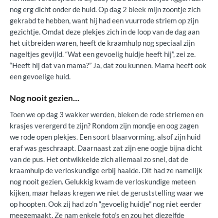
nog erg dicht onder de huid. Op dag 2 bleek mijn zoontje zich
gekrabd te hebben, want hij had een vuurrode striem op zijn
gezichtje. Omdat deze plekjes zich in de loop van de dag aan
het uitbreiden waren, heeft de kraamhulp nog speciaal zijn
nageltjes gevijld. “Wat een gevoelig huidje heeft hij”, zei ze.
“Heeft hij dat van mama?” Ja, dat zou kunnen. Mama heeft ook
een gevoelige huid.
Nog nooit gezien…
Toen we op dag 3 wakker werden, bleken de rode striemen en
krasjes verergerd te zijn? Rondom zijn mondje en oog zagen
we rode open plekjes. Een soort blaarvorming, alsof zijn huid
eraf was geschraapt. Daarnaast zat zijn ene oogje bijna dicht
van de pus. Het ontwikkelde zich allemaal zo snel, dat de
kraamhulp de verloskundige erbij haalde. Dit had ze namelijk
nog nooit gezien. Gelukkig kwam de verloskundige meteen
kijken, maar helaas kregen we niet de geruststelling waar we
op hoopten. Ook zij had zo’n “gevoelig huidje” nog niet eerder
meegemaakt. Ze nam enkele foto’s en zou het diezelfde