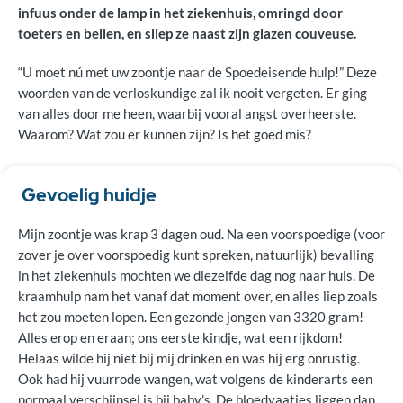
infuus onder de lamp in het ziekenhuis, omringd door
toeters en bellen, en sliep ze naast zijn glazen couveuse.
“U moet nú met uw zoontje naar de Spoedeisende hulp!” Deze
woorden van de verloskundige zal ik nooit vergeten. Er ging
van alles door me heen, waarbij vooral angst overheerste.
Waarom? Wat zou er kunnen zijn? Is het goed mis?
Gevoelig huidje
Mijn zoontje was krap 3 dagen oud. Na een voorspoedige (voor
zover je over voorspoedig kunt spreken, natuurlijk) bevalling
in het ziekenhuis mochten we diezelfde dag nog naar huis. De
kraamhulp nam het vanaf dat moment over, en alles liep zoals
het zou moeten lopen. Een gezonde jongen van 3320 gram!
Alles erop en eraan; ons eerste kindje, wat een rijkdom!
Helaas wilde hij niet bij mij drinken en was hij erg onrustig.
Ook had hij vuurrode wangen, wat volgens de kinderarts een
normaal verschijnsel is bij baby’s. De bloedvaatjes liggen dan