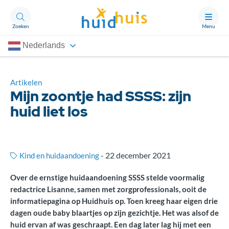
Zoeken
Menu
Nederlands
Aandoeningen
Thema’s
Artikelen
Mijn zoontje had SSSS: zijn
Artikelen
huid liet los
Ongerust?
-
22 december 2021
Kind en huidaandoening
Over Huidhuis
Over de ernstige huidaandoening SSSS stelde voormalig
Contact
redactrice Lisanne, samen met zorgprofessionals, ooit de
Doneren
informatiepagina op Huidhuis op. Toen kreeg haar eigen drie
dagen oude baby blaartjes op zijn gezichtje. Het was alsof de
huid ervan af was geschraapt. Een dag later lag hij met een