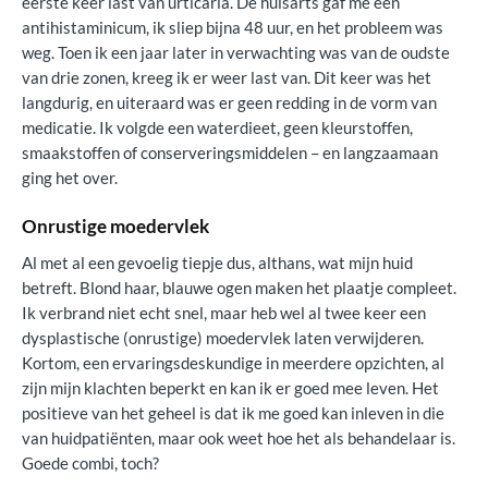
eerste keer last van urticaria. De huisarts gaf me een
antihistaminicum, ik sliep bijna 48 uur, en het probleem was
weg. Toen ik een jaar later in verwachting was van de oudste
van drie zonen, kreeg ik er weer last van. Dit keer was het
langdurig, en uiteraard was er geen redding in de vorm van
medicatie. Ik volgde een waterdieet, geen kleurstoffen,
smaakstoffen of conserveringsmiddelen – en langzaamaan
ging het over.
Onrustige moedervlek
Al met al een gevoelig tiepje dus, althans, wat mijn huid
betreft. Blond haar, blauwe ogen maken het plaatje compleet.
Ik verbrand niet echt snel, maar heb wel al twee keer een
dysplastische (onrustige) moedervlek laten verwijderen.
Kortom, een ervaringsdeskundige in meerdere opzichten, al
zijn mijn klachten beperkt en kan ik er goed mee leven. Het
positieve van het geheel is dat ik me goed kan inleven in die
van huidpatiënten, maar ook weet hoe het als behandelaar is.
Goede combi, toch?