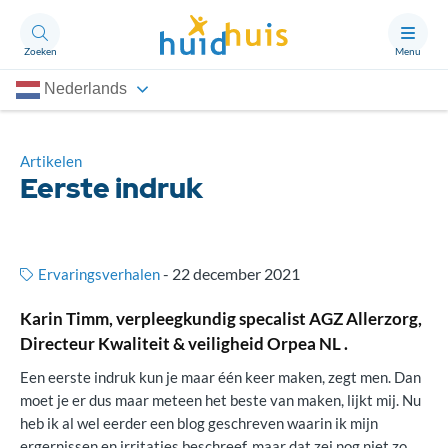
Zoeken
Menu
Nederlands
Aandoeningen
Thema’s
Artikelen
Eerste indruk
Artikelen
Ongerust?
-
22 december 2021
Ervaringsverhalen
Karin Timm, verpleegkundig specalist AGZ Allerzorg,
Over Huidhuis
Directeur Kwaliteit & veiligheid Orpea NL .
Contact
Een eerste indruk kun je maar één keer maken, zegt men. Dan
Doneren
moet je er dus maar meteen het beste van maken, lijkt mij. Nu
heb ik al wel eerder een blog geschreven waarin ik mijn
ergernissen en irritaties beschreef, maar dat zei nog niet zo