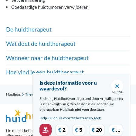
Vetvermindering
Goedaardige huidtumoren verwijderen
De huidtherapeut
Wat doet de huidtherapeut
Wanneer naar de huidtherapeut
Hoe vind je een huidtherapeut
Is deze informatie voor u
waardevol?
Sluiten
Huidhuis
Thema’s
De huidtherapeut
Wat doet de huidtherapeut
Stichting Huidhuis wordt gerund door vrijwilligers en
is afhankelijk van giften en donaties.
Zonder uw
bijdrage kan Huidhuis niet voortbestaan.
Help Huidhuis voort te bestaan en geef:
€
2
€
5
€
20
€
...
De meest behulpzame updates over
alles voor je huid ontvang je via: