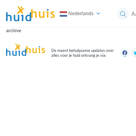
Nederlands
archive
De meest behulpzame updates over
alles voor je huid ontvang je via: