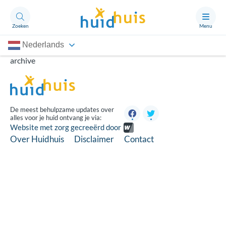
Zoeken
Menu
Nederlands
Aandoeningen
archive
Thema’s
Artikelen
De meest behulpzame updates over
alles voor je huid ontvang je via:
Ongerust?
Website met zorg gecreeërd door
Over Huidhuis
Disclaimer
Contact
Over Huidhuis
Contact
Doneren