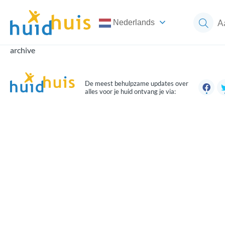
Nederlands
archive
De meest behulpzame updates over
alles voor je huid ontvang je via: