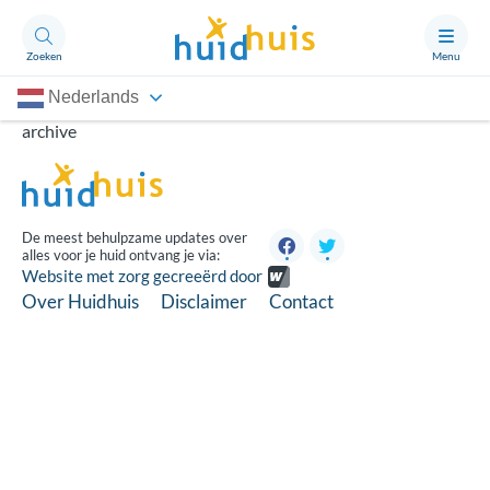
Zoeken
Menu
Nederlands
Aandoeningen
archive
Thema’s
Artikelen
De meest behulpzame updates over
alles voor je huid ontvang je via:
Ongerust?
Website met zorg gecreeërd door
Over Huidhuis
Disclaimer
Contact
Over Huidhuis
Contact
Doneren