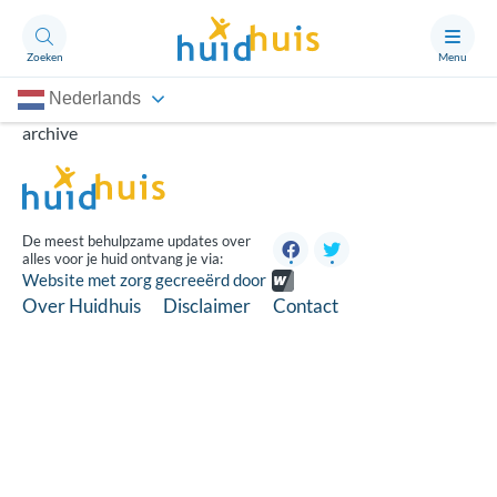
Zoeken
Menu
Nederlands
Aandoeningen
archive
Thema’s
Artikelen
De meest behulpzame updates over
alles voor je huid ontvang je via:
Ongerust?
Website met zorg gecreeërd door
Over Huidhuis
Disclaimer
Contact
Over Huidhuis
Contact
Doneren