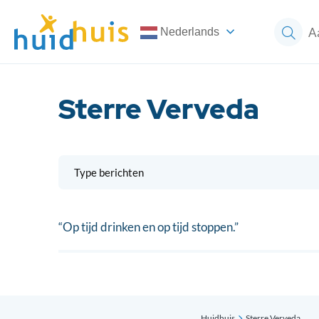
Nederlands
Sterre Verveda
Type berichten
“Op tijd drinken en op tijd stoppen.”
Huidhuis
Sterre Verveda