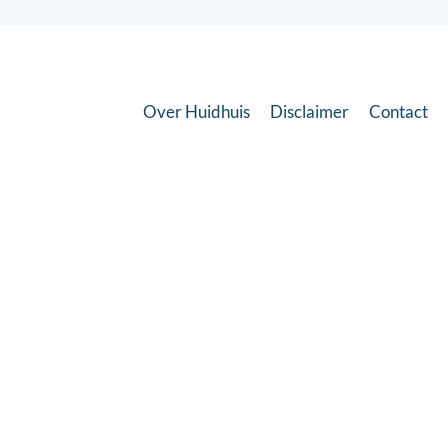
Over Huidhuis
Disclaimer
Contact
Is deze informatie voor u
waardevol?
Sluiten
Stichting Huidhuis wordt gerund door vrijwilligers en
is afhankelijk van giften en donaties.
Zonder uw
bijdrage kan Huidhuis niet voortbestaan.
Help Huidhuis voort te bestaan en geef: