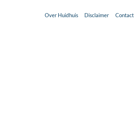
Over Huidhuis
Disclaimer
Contact
Is deze informatie voor u
waardevol?
Sluiten
Stichting Huidhuis wordt gerund door vrijwilligers en
is afhankelijk van giften en donaties.
Zonder uw
bijdrage kan Huidhuis niet voortbestaan.
Help Huidhuis voort te bestaan en geef: